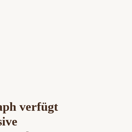
aph verfügt
sive