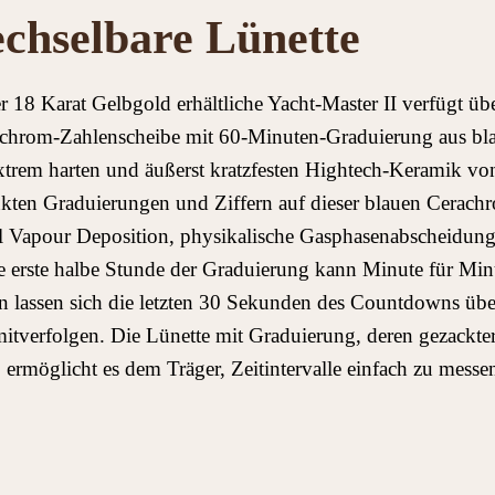
chselbare Lünette
er 18 Karat Gelbgold erhältliche Yacht‑Master II verfügt üb
rachrom-Zahlenscheibe mit 60-Minuten-Graduierung aus bla
trem harten und äußerst kratzfesten Hightech-Keramik vo
nkten Graduierungen und Ziffern auf dieser blauen Cerach
 Vapour Deposition, physikalische Gasphasenabscheidung)
 erste halbe Stunde der Graduierung kann Minute für Min
ion lassen sich die letzten 30 Sekunden des Countdowns übe
tverfolgen. Die Lünette mit Graduierung, deren gezackte
, ermöglicht es dem Träger, Zeitintervalle einfach zu messen