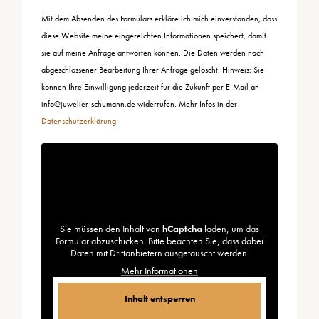
Mit dem Absenden des Formulars erkläre ich mich einverstanden, dass
diese Website meine eingereichten Informationen speichert, damit
sie auf meine Anfrage antworten können. Die Daten werden nach
abgeschlossener Bearbeitung Ihrer Anfrage gelöscht. Hinweis: Sie
können Ihre Einwilligung jederzeit für die Zukunft per E-Mail an
info@juwelier-schumann.de widerrufen. Mehr Infos in der
Datenschutzerklärung
.
Sie müssen den Inhalt von
hCaptcha
laden, um das
Formular abzuschicken. Bitte beachten Sie, dass dabei
Daten mit Drittanbietern ausgetauscht werden.
Mehr Informationen
Inhalt entsperren