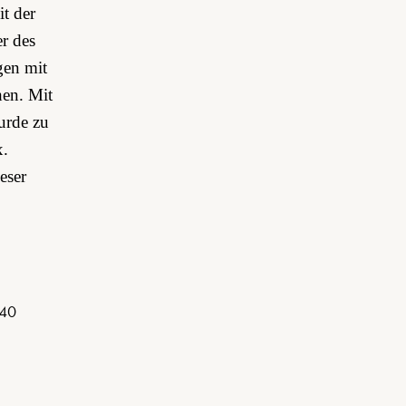
t der
r des
gen mit
en. Mit
wurde zu
x.
eser