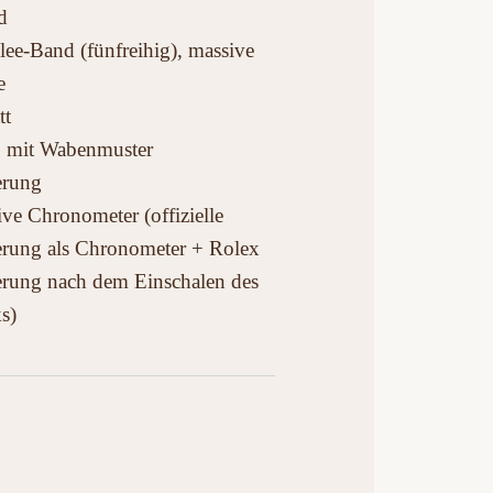
d
ilee-Band (fünfreihig), massive
e
tt
ß mit Wabenmuster
ierung
ive Chronometer (offizielle
ierung als Chronometer + Rolex
ierung nach dem Einschalen des
s)