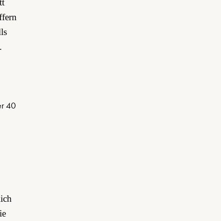
tt
ffern
ls
.
lich
ie