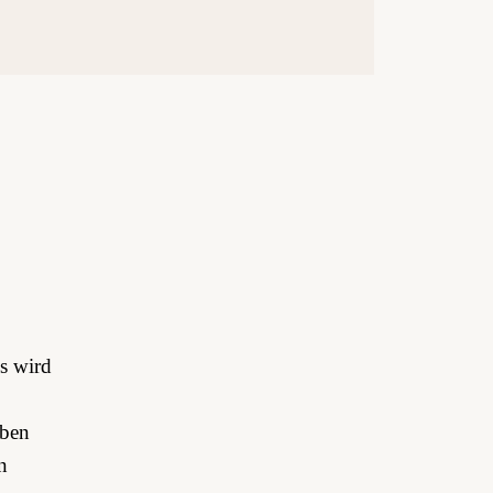
Es wird
aben
n