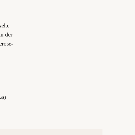
elte
in der
erose-