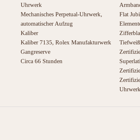
Uhrwerk
Armban
Mechanisches Perpetual-Uhrwerk,
Flat Jub
automatischer Aufzug
Element
Kaliber
Zifferbla
Kaliber 7135, Rolex Manufakturwerk
Tiefwei
Gangreserve
Zertifiz
Circa 66 Stunden
Superlat
Zertifiz
Zertifiz
Uhrwerk