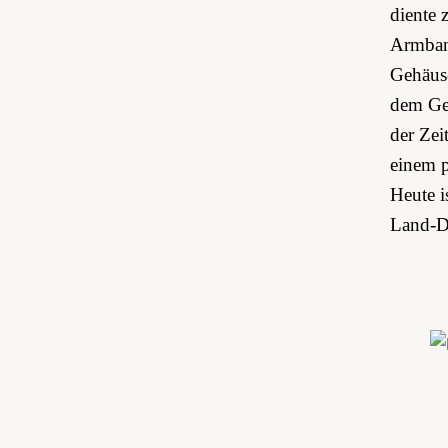
diente 
Armband
Gehäuse
dem Geh
der Zei
einem p
Heute i
Land-Dw