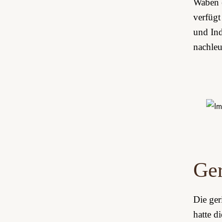
Waben e
verfügt
und Ind
nachleu
Ger
Die ger
hatte d