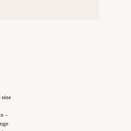
 eine
un –
ange