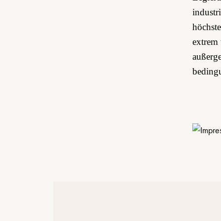
industr
höchste
extrem 
außerge
bedingu