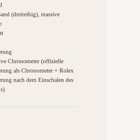
d
and (dreireihig), massive
e
tt
ierung
ive Chronometer (offizielle
ierung als Chronometer + Rolex
ierung nach dem Einschalen des
s)