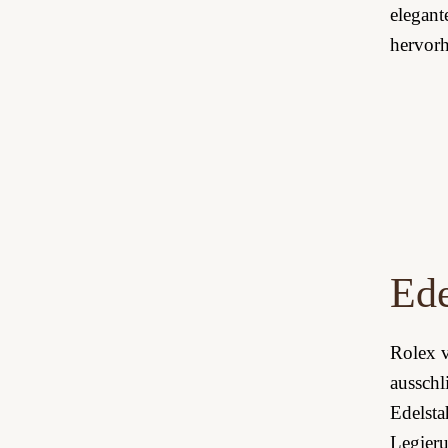
elegant
hervorh
Ede
Rolex 
ausschl
Edelsta
Legieru