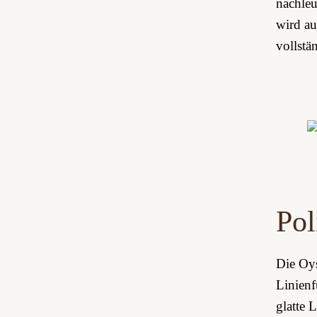
nachleu
wird au
vollstä
Pol
Die Oys
Linienf
glatte 