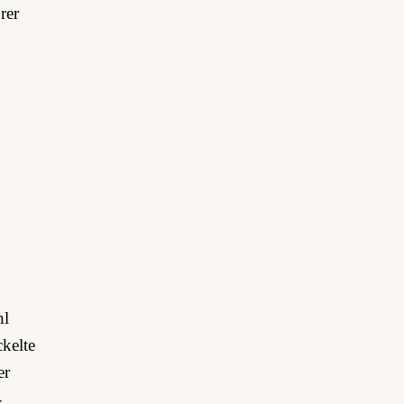
rer
hl
ckelte
er
­