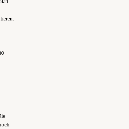
latt
tieren.
Die
nnoch