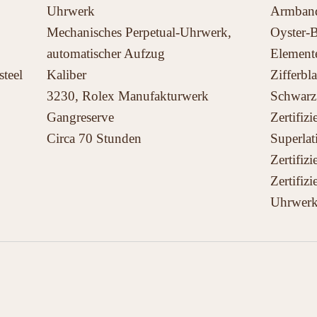
Uhrwerk
Armban
Mechanisches Perpetual-Uhrwerk,
Oyster-B
automatischer Aufzug
Element
steel
Kaliber
Zifferbla
3230, Rolex Manufakturwerk
Schwarz
Gangreserve
Zertifiz
Circa 70 Stunden
Superlat
Zertifiz
Zertifiz
Uhrwerk