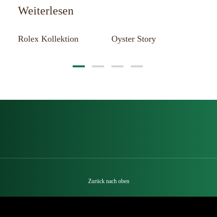
Weiterlesen
st
Rolex Kollektion
Oyster Story
Ne
Zurück nach oben