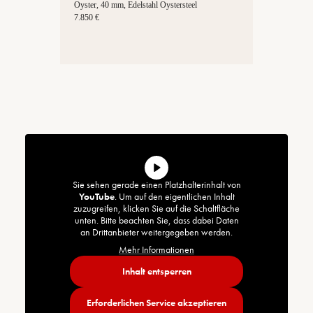
Oyster, 40 mm, Edelstahl Oystersteel
7.850 €
Sie sehen gerade einen Platzhalterinhalt von
YouTube
. Um auf den eigentlichen Inhalt
zuzugreifen, klicken Sie auf die Schaltfläche
unten. Bitte beachten Sie, dass dabei Daten
an Drittanbieter weitergegeben werden.
Mehr Informationen
Inhalt entsperren
Erforderlichen Service akzeptieren