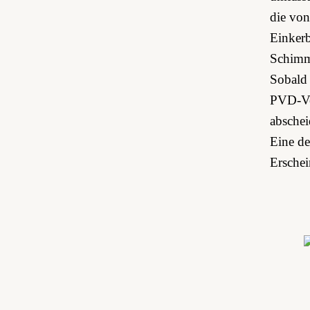
die von 
Einkerb
Schimme
Sobald 
PVD-Ver
abschei
Eine de
Erschei