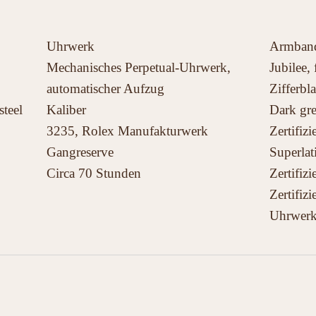
Uhrwerk
Armban
Mechanisches Perpetual-Uhrwerk,
Jubilee, 
automatischer Aufzug
Zifferbla
steel
Kaliber
Dark gr
3235, Rolex Manufakturwerk
Zertifiz
Gangreserve
Superlat
Circa 70 Stunden
Zertifiz
Zertifiz
Uhrwerk