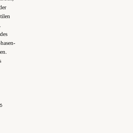
der
tilen
.
 des
phasen­
en.
s