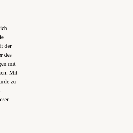
lich
ie
t der
r des
gen mit
en. Mit
wurde zu
x.
eser