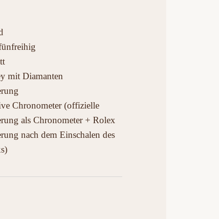
d
fünfreihig
tt
ey mit Diamanten
ierung
ive Chronometer (offizielle
ierung als Chronometer + Rolex
ierung nach dem Einschalen des
s)