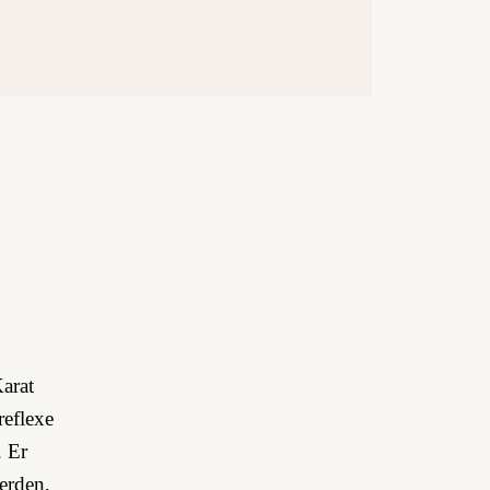
Karat
reflexe
. Er
erden,