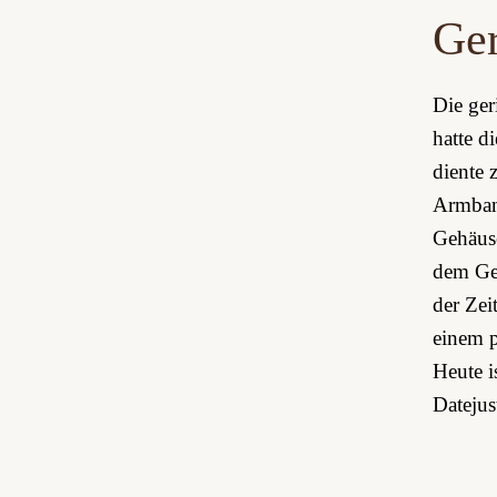
Ger
Die ger
hatte d
diente 
Armband
Gehäuse
dem Geh
der Zei
einem p
Heute i
Datejus