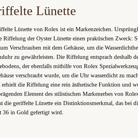
iffelte Lünette
iffelte Lünette von Rolex ist ein Markenzeichen. Ursprüng
ie Riffelung der Oyster Lünette einen praktischen Zweck: S
zum Verschrauben mit dem Gehäuse­, um die Wasserdichthei
uhr zu gewährleisten. Die Riffelung entsprach deshalb de
­bodens, der ebenfalls mithilfe von Rolex Spezial­werkzeu
äuse verschraubt wurde, um die Uhr wasserdicht zu mach
t erhielt die Riffelung eine rein ästhetische Funktion und 
rägenden Element des stilistischen Markenerbes von Role
st die geriffelte Lünette ein Distinktions­merkmal, das bei di
t 36 in Gold gefertigt wird.