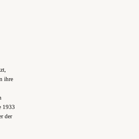
zt,
n ihre
n
e 1933
er der